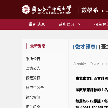
最新消息
系所簡介
招生資
最新消息
[徵才訊息]
[
系所公告
郭素妙
2023-11-1
演講公告
課程資訊
臺北市文山區實踐國
研究生公告
徵數學兼課教師１名
師培資訊
每周約8-12節課，
招生訊息
請洽0953-504295 