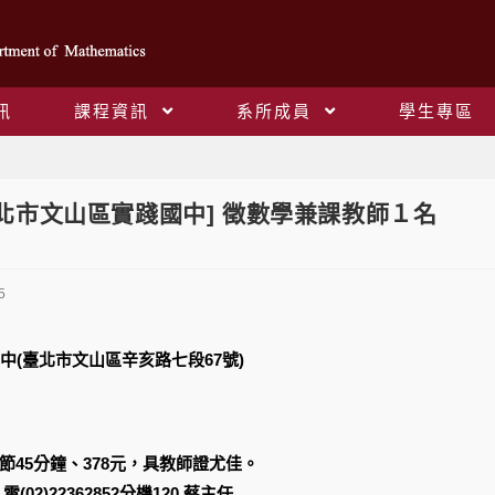
訊
課程資訊
系所成員
學生專區
Blog
臺北市文山區實踐國中] 徵數學兼課教師１名
5
中(臺北市文山區辛亥路七段67號)
每節45分鐘、378元，具教師證尤佳。
或 電(02)22362852分機120 蔡主任