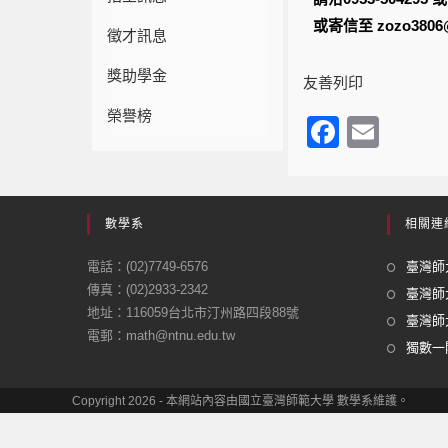
或寄信至 zozo3806@
徵才訊息
獎助學金
友善列印
榮譽榜
F
E
a
m
c
ail
e
數學系
相關連
b
電話：(02)7749-6576
臺灣師大
o
傳真：(02)2933-2342
臺灣師
地址：116059台北市汀州路四段88號
o
臺灣師大
電郵：math@ntnu.edu.tw
k
獨數一閣
Copyright 2026 - 本網站內容由國立臺灣師範大學 數學系維護。