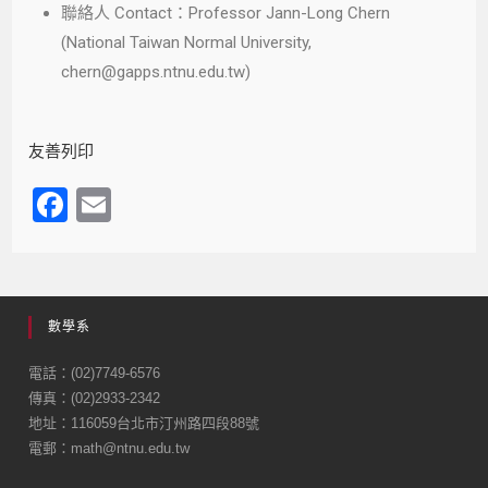
聯絡人 Contact：Professor Jann-Long Chern
(National Taiwan Normal University,
chern@gapps.ntnu.edu.tw)
友善列印
F
E
a
m
c
ail
e
數學系
b
o
電話：(02)7749-6576
傳真：(02)2933-2342
o
地址：116059台北市汀州路四段88號
k
電郵：math@ntnu.edu.tw