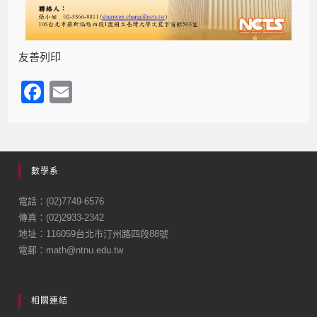
友善列印
F
E
a
m
c
ail
e
數學系
b
o
電話：(02)7749-6576
傳真：(02)2933-2342
o
地址：116059台北市汀州路四段88號
k
電郵：math@ntnu.edu.tw
相關連結