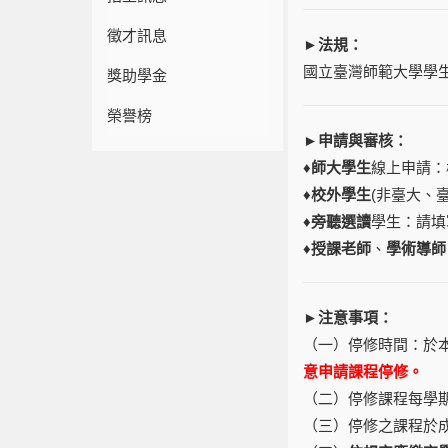
徵才訊息
►法規：
國立臺灣師範大學學
獎助學金
榮譽榜
►申請與審核：
♦
師大學生
線上申請：
♦
校外學生
(非臺大、
♦
旁聽選讀
學生：請填
♦
授課老師
、
學術導師
►注意事項：
（一）停修時間：於本
意申請課程停修。
（二）停修課程每學
（三）停修之課程於