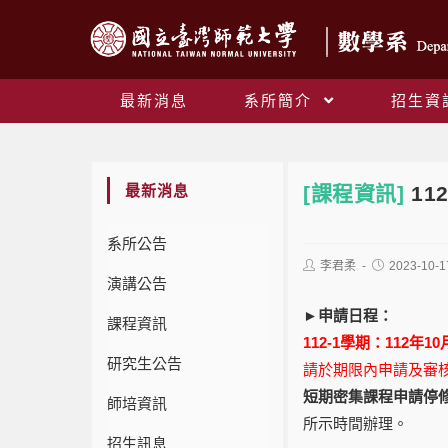
最新消息
系所簡介
招生資
最新消息
[課程資訊]
11
系所公告
李君柔
2023-10-1
演講公告
►申請日程：
課程資訊
112-1學期：112年10
研究生公告
請於期限內申請及審
短期密集課程申請停
師培資訊
所示時間辦理。
招生訊息