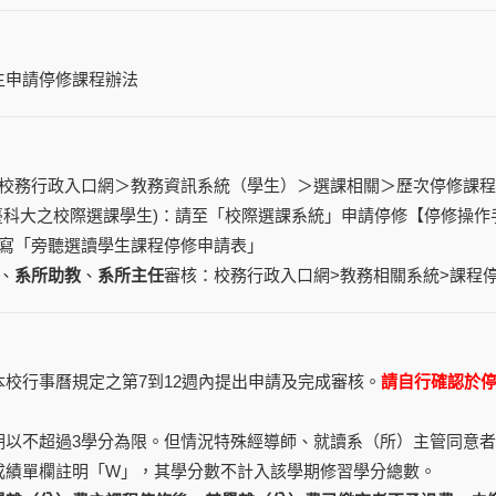
生申請停修課程辦法
校務行政入口網
＞教務資訊系統（學生）＞選課相關＞歷次停修課程
臺科大之校際選課學生)：請至「
校際選課系統
」申請停修【
停修操作
寫「
旁聽選讀學生課程停修申請表
」
、
系所助教
、
系所主任
審核：
校務行政入口網
>教務相關系統>課程
校行事曆規定之第7到12週內提出申請及完成審核。
請自行確認於
期以不超過3學分為限。但情況特殊經導師、就讀系（所）主管同意
成績單欄註明「W」，其學分數不計入該學期修習學分總數。