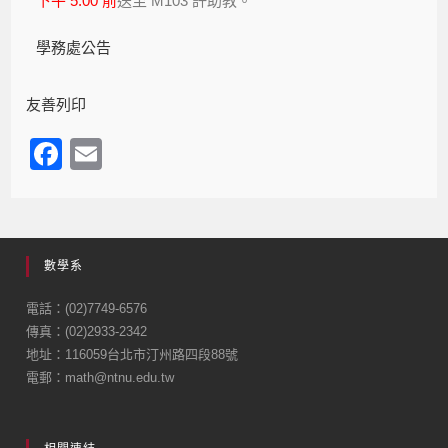
下午 5:00 前
送至 M103 許助教。
學務處公告
友善列印
F
E
a
m
c
ail
e
數學系
b
o
電話：(02)7749-6576
傳真：(02)2933-2342
o
地址：116059台北市汀州路四段88號
k
電郵：math@ntnu.edu.tw