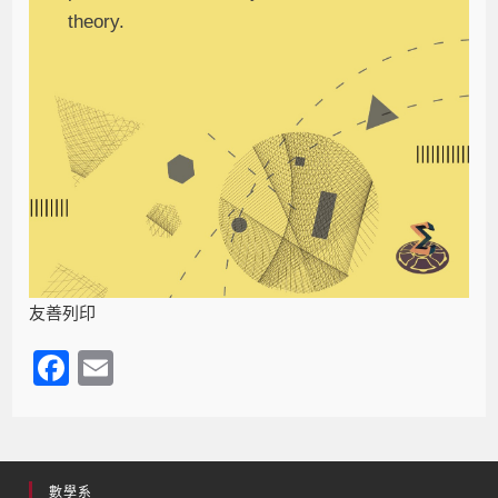
theory.
友善列印
F
E
a
m
c
ail
e
數學系