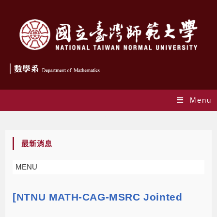
Menu
Blog
最新消息
MENU
[NTNU MATH-CAG-MSRC Jointed