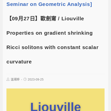
Seminar on Geometric Analysis]
【09月27日】歐劍甯 / Liouville
Properties on gradient shrinking
Ricci solitons with constant scalar
curvature
温湘婷
2023-09-25
Liouville