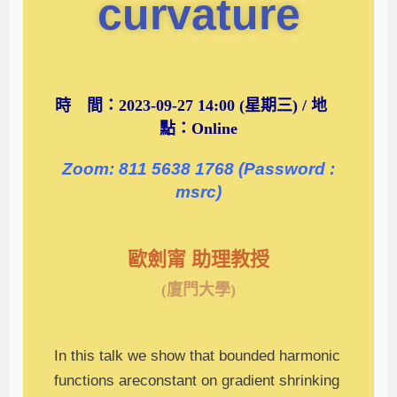
curvature
時 間：2023-09-27 14:00 (星期三) / 地
點：Online
Zoom: 811 5638 1768 (Password :
msrc)
歐劍甯 助理教授
(廈門大學)
In this talk we show that bounded harmonic
functions areconstant on gradient shrinking