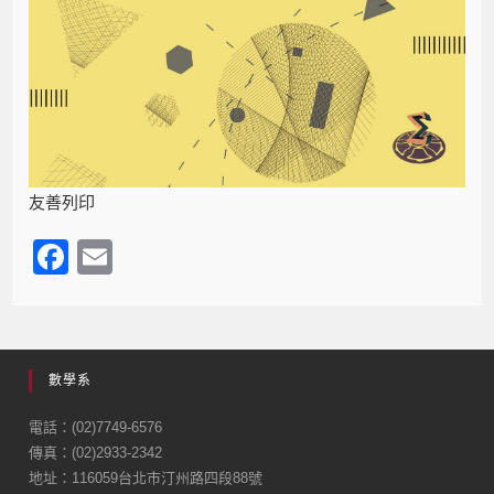
友善列印
F
E
a
m
c
ail
e
數學系
b
o
電話：(02)7749-6576
傳真：(02)2933-2342
o
地址：116059台北市汀州路四段88號