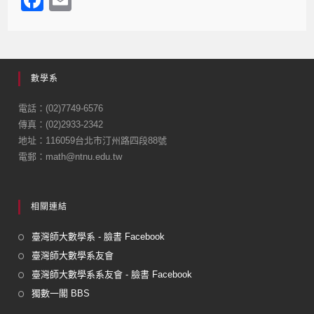
F
E
a
m
c
ail
e
數學系
b
o
電話：(02)7749-6576
傳真：(02)2933-2342
o
地址：116059台北市汀州路四段88號
k
電郵：math@ntnu.edu.tw
相關連結
臺灣師大數學系 - 臉書 Facebook
臺灣師大數學系友會
臺灣師大數學系系友會 - 臉書 Facebook
獨數一閣 BBS