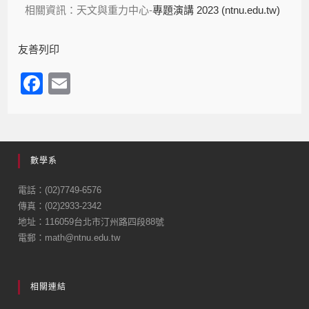
相關資訊：天文與重力中心-
專題演講 2023 (ntnu.edu.tw)
友善列印
F
E
a
m
c
ail
e
數學系
b
o
電話：(02)7749-6576
傳真：(02)2933-2342
o
地址：116059台北市汀州路四段88號
k
電郵：math@ntnu.edu.tw
相關連結