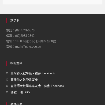
a
m
c
ail
e
數學系
b
o
電話：(02)7749-6576
傳真：(02)2933-2342
o
地址：116059台北市汀州路四段88號
k
電郵：math@ntnu.edu.tw
相關連結
臺灣師大數學系 - 臉書 Facebook
臺灣師大數學系友會
臺灣師大數學系系友會 - 臉書 Facebook
獨數一閣 BBS
網路信箱