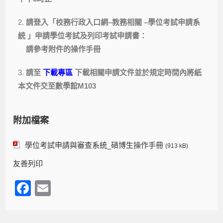
2.
請登入「校務行政入口網–教務相關 –學位考試申請系
統 」申請學位考試及列印考試申請書：
請參考附件的操作手冊
3.
請至
下載專區
下載相關申請文件並於規定時間內將紙
本文件交至數學館M103
附加檔案
學位考試申請與審查系統_碩博生操作手冊
(913 kB)
友善列印
F
E
a
m
c
ail