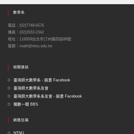
e
數學系
b
o
電話：(02)7749-6576
傳真：(02)2933-2342
o
地址：116059台北市汀州路四段88號
k
電郵：math@ntnu.edu.tw
相關連結
臺灣師大數學系 - 臉書 Facebook
臺灣師大數學系友會
臺灣師大數學系系友會 - 臉書 Facebook
獨數一閣 BBS
網路信箱
NTNU