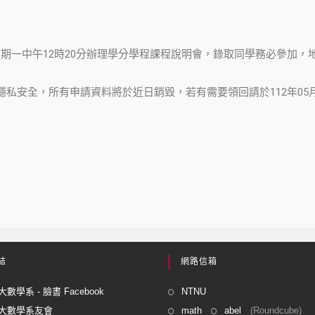
8日星期一中午12時20分辦理學分學程課程說明會，錄取同學務必參加
私安全，所有申請資料將於近日銷毀，若有需要領回請於112年05月
結
網路信箱
數學系 - 臉書 Facebook
NTNU
大數學系友會
math
abel
(Roundcube)