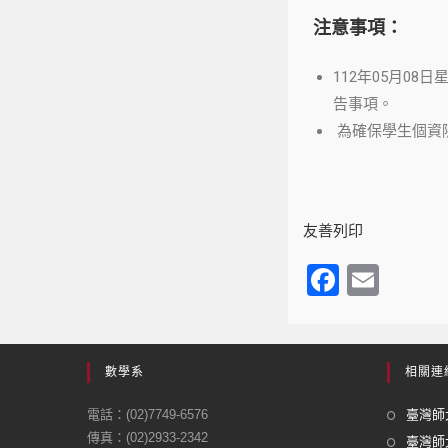
注意事項：
112年05月0
告事項。
為確保學生個資隱
友善列印
F
E
a
m
c
ail
e
數學系
相關連
b
電話：(02)7749-6576
臺灣師大
o
傳真：(02)2933-2342
臺灣師