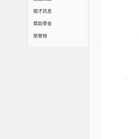
徵才訊息
獎助學金
榮譽榜