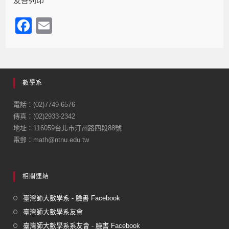
友善列印
F
E
a
m
c
ail
e
數學系
b
o
電話：(02)7749-6576
傳真：(02)2933-2342
o
地址：116059台北市汀州路四段88號
k
電郵：math@ntnu.edu.tw
相關連結
臺灣師大數學系 - 臉書 Facebook
臺灣師大數學系友會
臺灣師大數學系系友會 - 臉書 Facebook