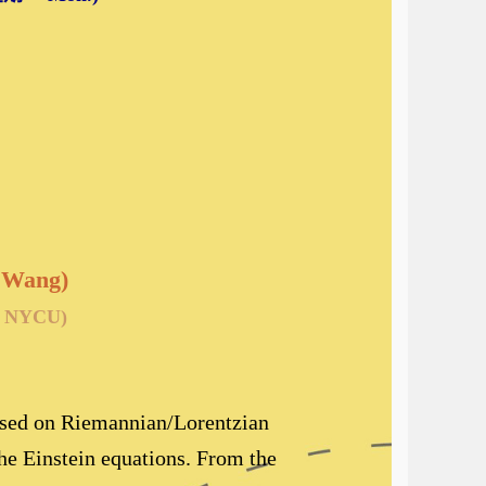
 Wang)
NYCU)
 based on Riemannian/Lorentzian
he Einstein equations. From the