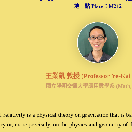
地 點 Place：M212
王業凱 教授 (Professor Ye-Kai
國立陽明交通大學應用數學系 (Math, 
 relativity is a physical theory on gravitation that is
y or, more precisely, on the physics and geometry of t