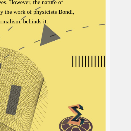
ves. However, the nature of
 by the work of physicists Bondi,
ormalism, behinds it.