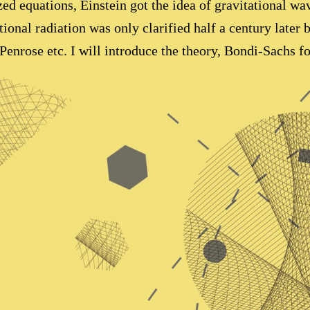
zed equations, Einstein got the idea of gravitational wa
tional radiation was only clarified half a century later
Penrose etc. I will introduce the theory, Bondi-Sachs f