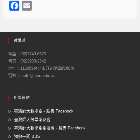
F
E
a
m
c
ail
e
數學系
b
o
電話：(02)7749-6576
傳真：(02)2933-2342
o
地址：116059台北市汀州路四段88號
k
電郵：math@ntnu.edu.tw
相關連結
臺灣師大數學系 - 臉書 Facebook
臺灣師大數學系友會
臺灣師大數學系系友會 - 臉書 Facebook
獨數一閣 BBS