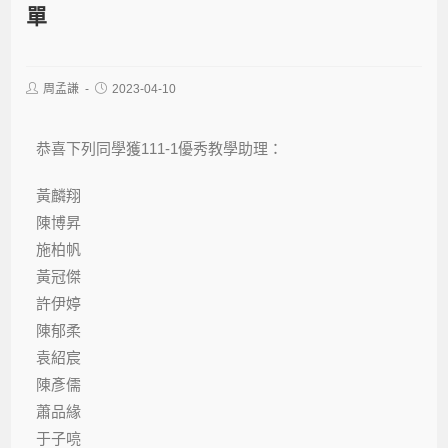
單
周孟謙
2023-04-10
恭喜下列同學獲
111-1
優秀教學助理：
黃麟翔
陳博昇
施柏帆
黃冠傑
許伊婷
陳郁柔
袁紹宸
陳彥儒
蕭品緣
于子喨