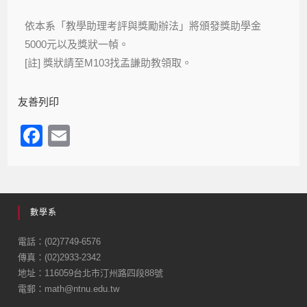
依本系「教學助理考評與獎勵辦法」將頒發獎助學金
5000
元以及獎狀一幀。
[
註
]
獎狀請至M103找孟謙助教領取。
友善列印
F
E
a
m
c
ail
e
數學系
b
o
電話：(02)7749-6576
傳真：(02)2933-2342
o
地址：116059台北市汀州路四段88號
k
電郵：math@ntnu.edu.tw