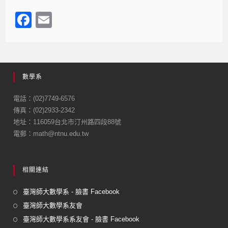
F
E
a
m
c
ail
e
數學系
b
o
電話：(02)7749-6576
傳真：(02)2933-2342
o
地址：116059台北市汀州路四段88號
k
電郵：math@ntnu.edu.tw
相關連結
臺灣師大數學系 - 臉書 Facebook
臺灣師大數學系友會
臺灣師大數學系系友會 - 臉書 Facebook