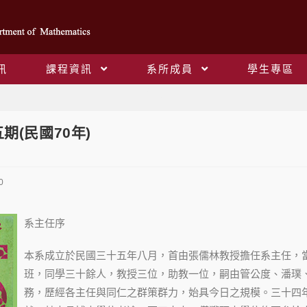
訊
課程資訊
系所成員
學生專區
Blog
期(民國70年)
0
系主任序
本系成立於民國三十五年八月，首由張儒林教授擔任系主任，
班，同學三十餘人，教授三位，助教一位，嗣由管公度、潘璞
務，歷經各主任與同仁之群策群力，始具今日之規模。三十四