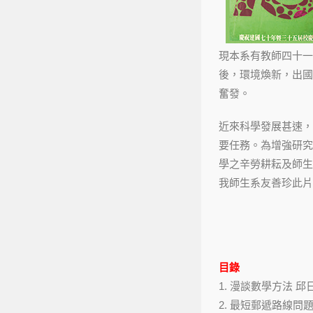
現本系有教師四十一
後，環境煥新，出國
奮發。
近來科學發展甚速，
要任務。為增強研究
學之辛勞耕耘及師生
我師生系友善珍此片
目錄
1. 漫談數學方法 邱
2. 最短郵遞路線問