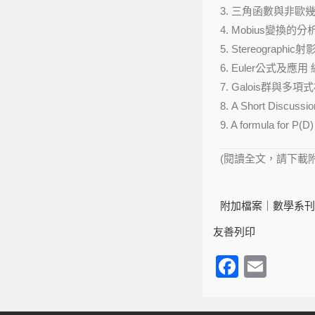
3. 三角函數與非歐
4. Mobius變換的
5. Stereogra
6. Euler公式及應
7. Galois群與
8. A Short Discuss
9. A formula for P
(閱讀全文，請下載
附加檔案｜
數學系刊第
友善列印
F
E
a
m
c
ail