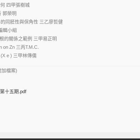
幾何 四甲張樹城
分析 郭榮明
phic射影的同胚性與保角性 三乙廖哲健
用 編輯小組
多項式根的關係之範例 三甲易正明
ion on Zn 三丙T.M.C.
(D) (X e ) 三甲林傳儒
附加檔案)
十五期.pdf