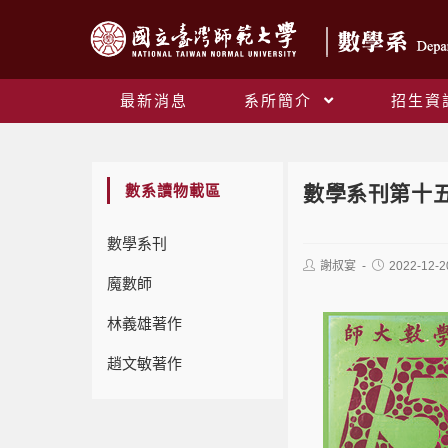
最新消息
系所簡介
招生資
數系讀物載區
數學系刊第十五
數學系刊
謝叔宴
2022-12-2
魔數師
林義雄著作
趙文敏著作