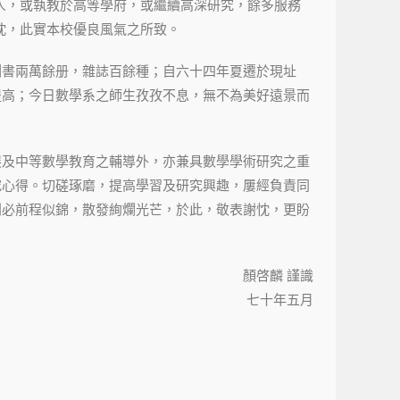
人，或執教於高等學府，或繼續高深研究，餘多服務
忱，此實本校優良風氣之所致。
圖書兩萬餘册，雜誌百餘種；自六十四年夏遷於現址
提高；今日數學系之師生孜孜不息，無不為美好遠景而
展及中等數學教育之輔導外，亦兼具數學學術研究之重
究心得。切磋琢磨，提高學習及研究興趣，屢經負責同
刊必前程似錦，散發絢爛光芒，於此，敬表謝忱，更盼
顏啓麟 謹識
七十年五月