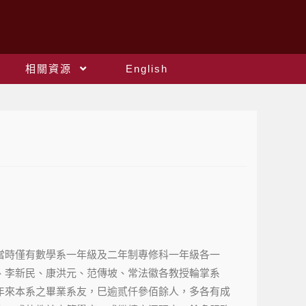
相關資源
English
當時僅有數學系一年級及二年制專修科一年級各一
、李新民、康洪元、范傳坡、常法徽各教授輪掌系
年來本系之畢業系友，巳逾贰仟參佰餘人，多各有成