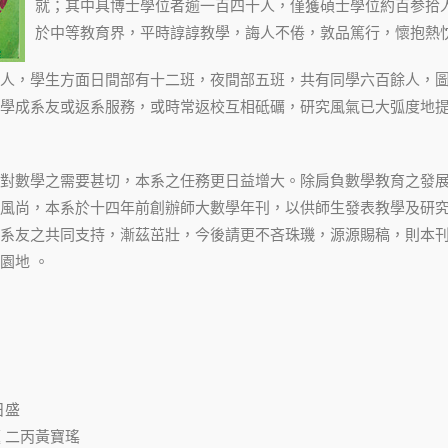
就；其中具博士學位者逾一百四十人，僅獲碩士學位約百参拾
於中等教育界，平時諄諄教學，誨人不倦，敦品篤行，懷抱熱
人，學生方面日間部有十二班，夜間部五班，共有同學六百餘人，
學成系友或返系服務，或時常返校互相砥礪，研究風氣已大弧度地
對數學之需要甚切，本系之任務更日益增大。除肩負數學教育之發
風尚，本系於十四年前創辦師大數學年刊，以供師生發表教學及研
系友之共同支持，漸茲茁壯，今後請更不吝珠璣，源源賜稿，則本
園地 。
日盛
題 二丙黃寶瑤