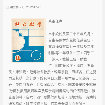
謝叔宴
2022-12-20
系主任序
本系設於民國三十五年八月，
首由張儒林先生擔任系主任，
當時僅有數學系一年級及二年
制數專一年級各一班，同學三
十餘人，教授三位，助教一
位。嗣由管公度、潘璞、李新
民、康洪元、范傳坡各教授，輪掌系務，歷經各主任之努
力及其精一之計劃，始具今日規模。現本系日間部有十二
班，夜間部五班，共有同學六百餘人，圖書壹萬陸千餘册
(分藏於數研數資料室及理學院圖書館約四仟伍百種)，雜
誌百餘種，自六十四年夏遷於新址後，環境煥新，有助於
研究風尚，師生孜孜不息，均為美好遠景而奮發。