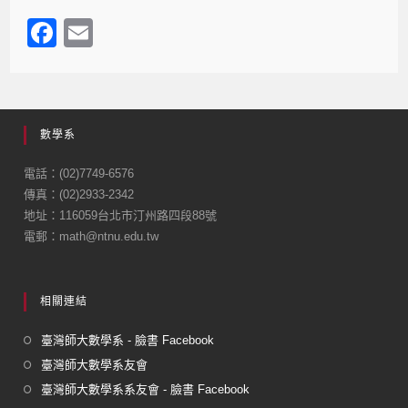
F
E
a
m
c
ail
e
數學系
b
o
電話：(02)7749-6576
傳真：(02)2933-2342
o
地址：116059台北市汀州路四段88號
k
電郵：math@ntnu.edu.tw
相關連結
臺灣師大數學系 - 臉書 Facebook
臺灣師大數學系友會
臺灣師大數學系系友會 - 臉書 Facebook