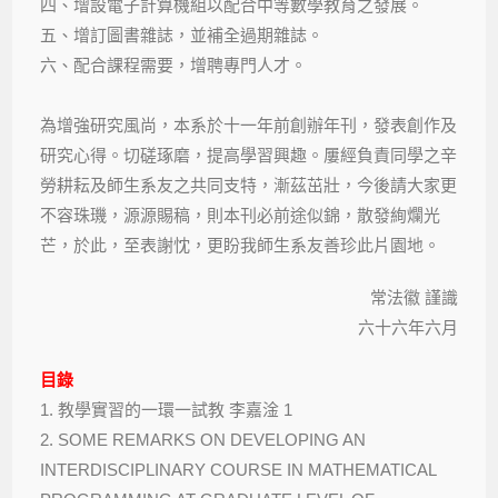
四、增設電子計算機組以配合中等數學教育之發展。
五、增訂圖書雜誌，並補全過期雜誌。
六、配合課程需要，增聘專門人才。
為增強研究風尚，本系於十一年前創辦年刊，發表創作及
研究心得。切磋琢磨，提高學習興趣。屢經負責同學之辛
勞耕耘及師生系友之共同支特，漸茲茁壯，今後請大家更
不容珠璣，源源賜稿，則本刊必前途似錦，散發絢爛光
芒，於此，至表謝忱，更盼我師生系友善珍此片園地。
常法徽 謹識
六十六年六月
目錄
1. 教學實習的一環一試教 李嘉淦 1
2. SOME REMARKS ON DEVELOPING AN
INTERDISCIPLINARY COURSE IN MATHEMATICAL