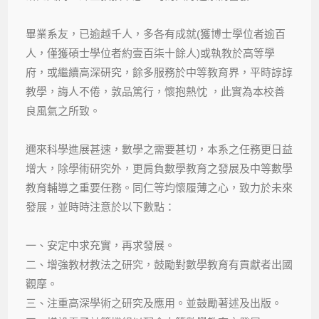
畢業系友，已逾越千人，多各有成就(獲博士學位者逾百
人，僅獲碩士學位者約壹百柒十餘人)或執教於高等學
府，或繼續高深研究，餘多服務於中等教育界，平時諄諄
教學，誨人不倦，敦品篤行，懷抱熱忱 ，此實為本校善
良風氣之所致。
邇來科學進展甚速，數學之需要甚切，本系之任務更日益
增大，除學術研究外，更肩負數學教育之發展及中等數學
教育輔導之重要任務。同仁等均懷履薄之心，致力於未來
發展，並時時注意於以下數點：
一、安定中求充實，再求發展。
二、增強教材教法之研究，鼓勵對數學教育有貢獻者出國
觀摩。
三、注重高深學術之研究及應用。並鼓勵著述及出版。