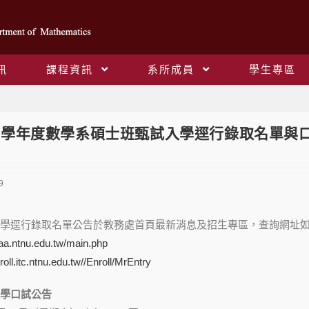
訊
課程資訊
系所成員
學生專區
Blog
12學年度數學系碩士班甄試入學逕行錄取名單與
9
學逕行錄取名單公告於教務處首頁最新消息及招生專區，
查詢
網址
aa.ntnu.edu.tw/main.php
nroll.itc.ntnu.edu.tw//Enroll/MrEntry
學口試公告