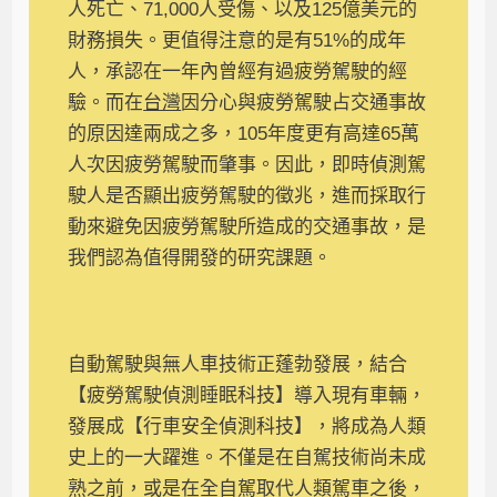
人死亡、71,000人受傷、以及125億美元的
財務損失。更值得注意的是有51%的成年
人，承認在一年內曾經有過疲勞駕駛的經
驗。而在
台灣
因分心與疲勞駕駛占交通事故
的原因達兩成之多，105年度更有高達65萬
人次因疲勞駕駛而肇事。因此，即時偵測駕
駛人是否顯出疲勞駕駛的徵兆，進而採取行
動來避免因疲勞駕駛所造成的交通事故，是
我們認為值得開發的研究課題。
自動駕駛與無人車技術正蓬勃發展，結合
【疲勞駕駛偵測睡眠科技】導入現有車輛，
發展成【行車安全偵測科技】，將成為人類
史上的一大躍進。不僅是在自駕技術尚未成
熟之前，或是在全自駕取代人類駕車之後，