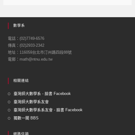
a
m
c
ail
e
數學系
b
o
電話：(02)7749-6576
傳真：(02)2933-2342
o
地址：116059台北市汀州路四段88號
k
電郵：math@ntnu.edu.tw
相關連結
臺灣師大數學系 - 臉書 Facebook
臺灣師大數學系友會
臺灣師大數學系系友會 - 臉書 Facebook
獨數一閣 BBS
網路信箱