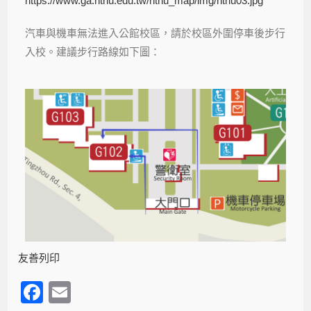
https://www.ga.ntnu.edu.tw/ntnu_map/img/ntnu03.jpg
汽車與機車無法進入公館校區，請於校區外圍停車後步行
入校。建議步行路線如下圖：
友善列印
F
E