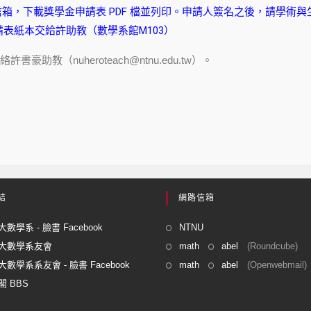
il 信箱，下載獎學金申請表 PDF 檔並列印。申請人簽名之後，請學術
表紙本交給許助教（數學系館M103）
豪助教（nuheroteach@ntnu.edu.tw）。
結
網路信箱
數學系 - 臉書 Facebook
NTNU
大數學系友會
math
abel
(Roundcube)
數學系系友會 - 臉書 Facebook
math
abel
(Openwebmail)
 BBS