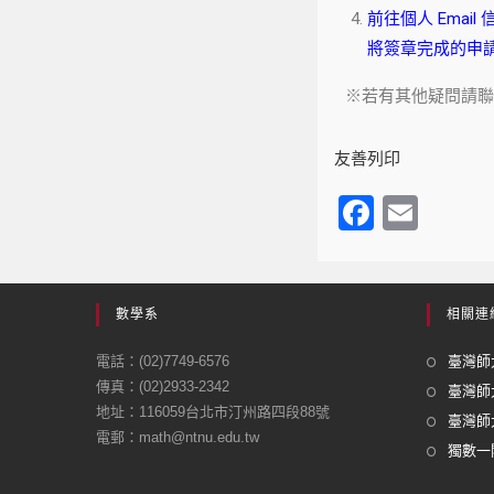
前往個人 Ema
將簽章完成的申請
※若有其他疑問請聯絡許書
友善列印
F
E
a
m
c
ail
e
數學系
相關連
b
電話：(02)7749-6576
臺灣師大
o
傳真：(02)2933-2342
臺灣師
地址：116059台北市汀州路四段88號
o
臺灣師大
電郵：math@ntnu.edu.tw
k
獨數一閣