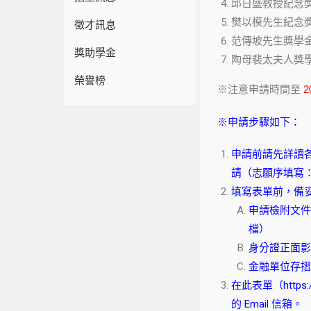
邱日盛教授紀念獎
樊以模先生紀念獎
徵才訊息
范傳坡先生獎學金
獎助學金
陶母裴太夫人獎學
榮譽榜
※注意申請時間至
2
※申請步驟如下：
申請前請先詳讀
請（志願序填寫：
填寫表單前，備妥
申請檢附文件
檔）
身分證正面影
金融單位存摺
在此表單（
https
的 Email 信箱。