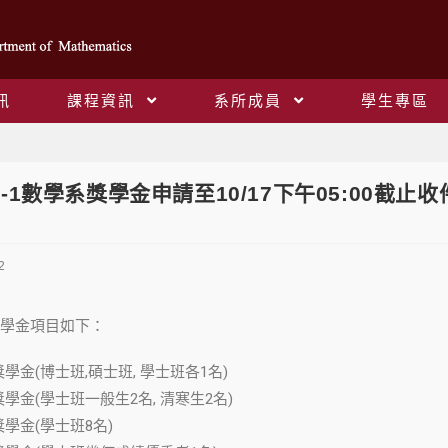
訊
課程資訊
系所成員
學生專區
Blog
1-1數學系獎學金申請至10/17下午05:00截止收
2
學金項目如下：
金(博士班,碩士班, 學士班各1名)
學金(學士班一般生2名, 清寒生2名)
學金(學士班8名)