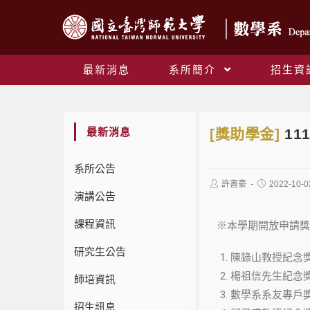
最新消息
系所簡介
招生資
最新消息
[獎助學金]
11
系所公告
許書豪
2022-10-0
演講公告
課程資訊
※本學期開放申請獎
研究生公告
陳錄山教授紀念獎學
楊祖信先生紀念獎
師培資訊
數學系系友專戶獎
招生訊息