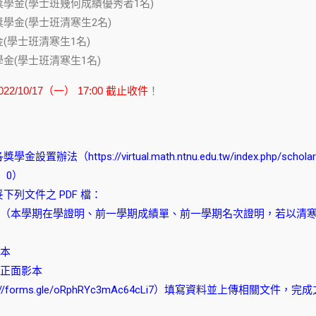
學金(學士班幾何成績優秀者1名)
學金(學士班清寒生2名)
(學士班清寒生1名)
金(學士班清寒生1名)
022/10/17（一） 17:00 截止收件
！
各獎學金設置辦法（
https://virtual.math.ntnu.edu.tw/index.php/schola
 0）
下列文件之 PDF 檔：
（本學期在學證明、前一學期成績單、前一學期名次證明，若以清寒生
本
正面影本
://forms.gle/oRphRYc3mAc64cLi7
）填寫資料並上傳相關文件，完成之