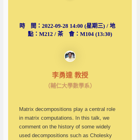
時 間：2022-09-28 14:00 (星期三) / 地
點：M212 / 茶 會：M104 (13:30)
李勇達 教授
（輔仁大學數學系）
Matrix decompositions play a central role
in matrix computations. In this talk, we
comment on the history of some widely
used decompositions such as Cholesky