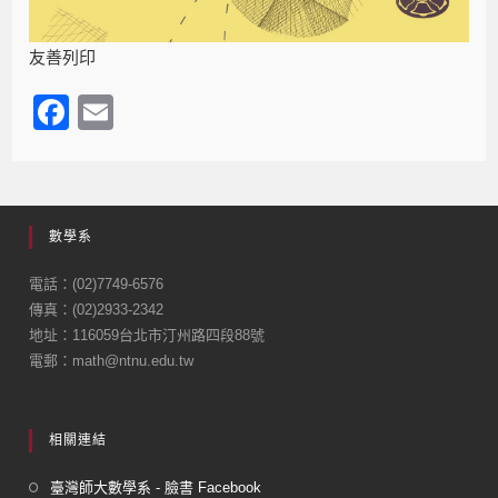
友善列印
F
E
a
m
c
ail
e
數學系
b
o
電話：(02)7749-6576
傳真：(02)2933-2342
o
地址：116059台北市汀州路四段88號
k
電郵：math@ntnu.edu.tw
相關連結
臺灣師大數學系 - 臉書 Facebook