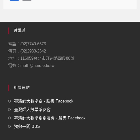
a
m
c
ail
e
數學系
b
o
電話：(02)7749-6576
傳真：(02)2933-2342
o
地址：116059台北市汀州路四段88號
k
電郵：math@ntnu.edu.tw
相關連結
臺灣師大數學系 - 臉書 Facebook
臺灣師大數學系友會
臺灣師大數學系系友會 - 臉書 Facebook
獨數一閣 BBS