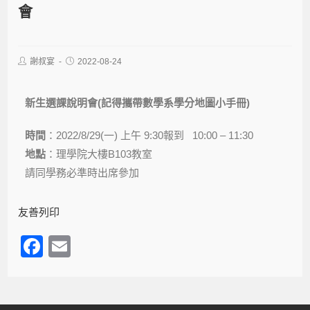
會
謝叔宴
2022-08-24
新生選課說明會(記得攜帶數學系學分地圖小手冊)
時間
：2022/8/29(一) 上午 9:30報到 10:00 – 11:30
地點
：理學院大樓B103教室
請同學務必準時出席參加
友善列印
F
E
a
m
c
ail