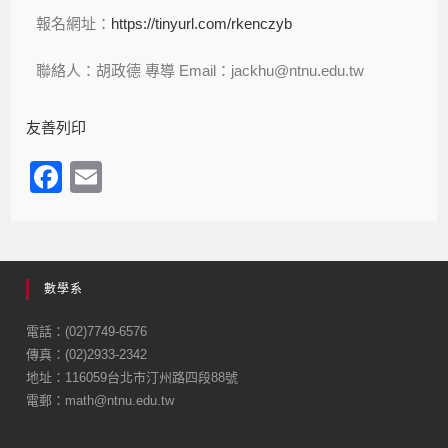
報名網址：
https://tinyurl.com/rkenczyb
聯絡人：胡政德 專導 Email：jackhu@ntnu.edu.tw
友善列印
F
E
a
m
c
ail
e
數學系
b
o
電話：(02)7749-6576
傳真：(02)2933-2342
o
地址：116059台北市汀州路四段88號
k
電郵：math@ntnu.edu.tw