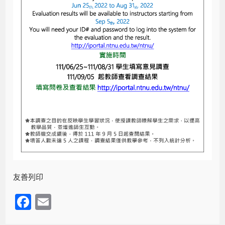
友善列印
F
E
a
m