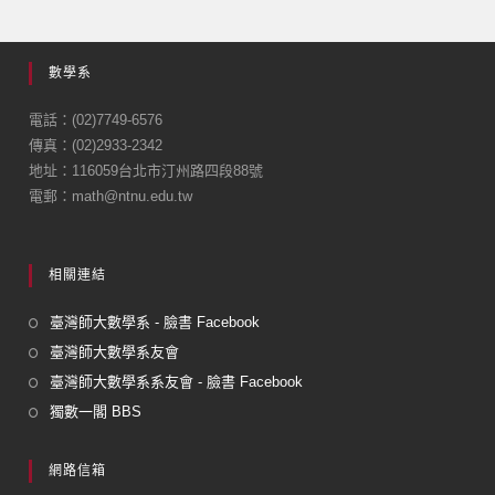
c
ail
e
數學系
b
o
電話：(02)7749-6576
傳真：(02)2933-2342
o
地址：116059台北市汀州路四段88號
k
電郵：math@ntnu.edu.tw
相關連結
臺灣師大數學系 - 臉書 Facebook
臺灣師大數學系友會
臺灣師大數學系系友會 - 臉書 Facebook
獨數一閣 BBS
網路信箱