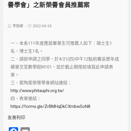
譽學會」之新榮譽會員推薦案
李勁緯
2022-04-19
一、本系111年度應屆畢業生可推薦人如下：碩士生1
名、博士生1名。
二、請欲申請之同學，於4/21(四)中午12點前備妥歷年成
績單交至數學館M101，並於截止期限前填寫此申請表
單。
三、斐陶斐榮譽學會網站連結：
http://www.phitauphi.org.tw/
四、
表單連結：
https://forms.gle/ZrBMHqDkCXmbwSoN8
友善列印