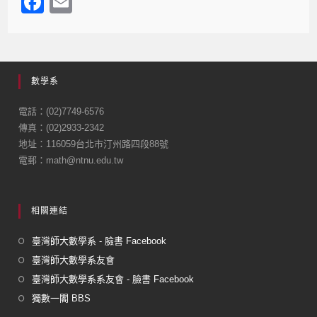
F
E
a
m
c
ail
e
數學系
b
o
電話：(02)7749-6576
傳真：(02)2933-2342
o
地址：116059台北市汀州路四段88號
k
電郵：math@ntnu.edu.tw
相關連結
臺灣師大數學系 - 臉書 Facebook
臺灣師大數學系友會
臺灣師大數學系系友會 - 臉書 Facebook
獨數一閣 BBS