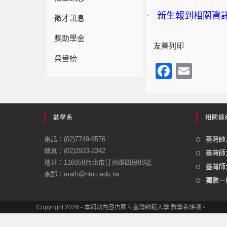
·
新生報到相關資
徵才訊息
獎助學金
友善列印
榮譽榜
F
E
a
m
c
ail
e
數學系
相關連
b
電話：(02)7749-6576
臺灣師大
o
傳真：(02)2933-2342
臺灣師
地址：116059台北市汀州路四段88號
o
臺灣師大
電郵：math@ntnu.edu.tw
k
獨數一閣
Copyright 2026 - 本網站內容由國立臺灣師範大學 數學系維護。