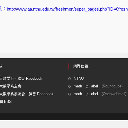
訊：
http://www.aa.ntnu.edu.tw/freshmen/super_pages.php?ID=0fre
結
網路信箱
數學系 - 臉書 Facebook
NTNU
大數學系友會
math
abel
(Roundcube)
數學系系友會 - 臉書 Facebook
math
abel
(Openwebmail)
 BBS