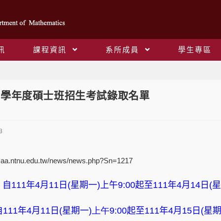
訊
課程資訊
系所成員
學生專區
Blog
11學年度碩士班招生考試錄取名單
3
w.aa.ntnu.edu.tw/news/news.php?Sn=1217
：自
111
年
4
月
11
日
(
星期一
)
上午
9:00
起至
111
年
4
月
14
日
(
自
111
年
4
月
11
日
(
星期一
)上午9:00
起至
111
年
4
月
15
日
(
星