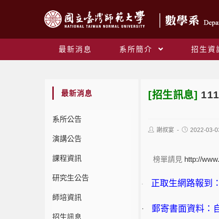
最新消息
系所簡介
招生資
最新消息
[招生訊息]
1
系所公告
謝叔宴
2022-03-0
演講公告
課程資訊
榜單請見
http://ww
研究生公告
正取生網路報到
·
師培資訊
·
郵寄書面資料：
招生訊息