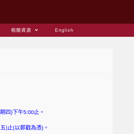
相關資源
English
星期四
)
下午
5:00
止。
期五
)
止
(
以郵戳為憑
)
。