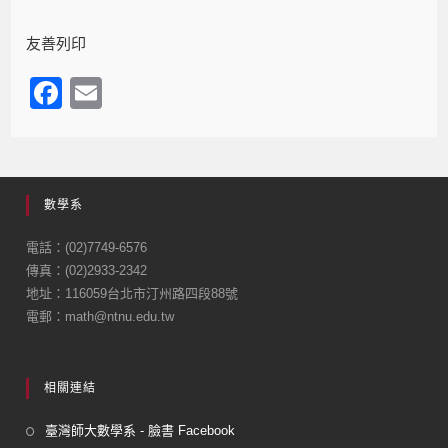
友善列印
F
E
a
m
c
ail
e
數學系
b
o
電話：(02)7749-6576
傳真：(02)2933-2342
o
地址：116059台北市汀州路四段88號
k
電郵：math@ntnu.edu.tw
相關連結
臺灣師大數學系 - 臉書 Facebook