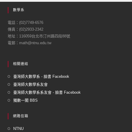
e
數學系
b
o
電話：(02)7749-6576
傳真：(02)2933-2342
o
地址：116059台北市汀州路四段88號
k
電郵：math@ntnu.edu.tw
相關連結
臺灣師大數學系 - 臉書 Facebook
臺灣師大數學系友會
臺灣師大數學系系友會 - 臉書 Facebook
獨數一閣 BBS
網路信箱
NTNU