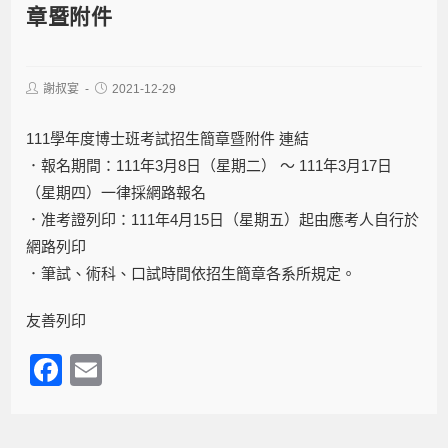
章暨附件
謝叔宴
2021-12-29
111學年度博士班考試招生簡章暨附件
連結
．報名期間：111年3月8日（星期二） ～ 111年3月17日
（星期四）一律採網路報名
．准考證列印：111年4月15日（星期五）起由應考人自行於
網路列印
．筆試、術科、口試時間依招生簡章各系所規定。
友善列印
F
E
a
m
c
ail