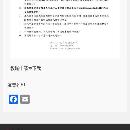
教職申請表下載
友善列印
F
E
a
m
c
ail
e