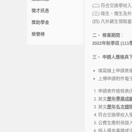
(二) 符合交換學
徵才訊息
(三) 陸生、僑生
(四) 凡外籍生領
獎助學金
榮譽榜
二、 修業期間
：
2022年秋季班 (11
三、 申請人應檢具
填寫線上申請表單
上傳申請附件電子
申請表件檢核表
英文
歷年學業成
英文
歷年名次證
符合交換學校入
公費生應附保證人
個人優良事蹟或活