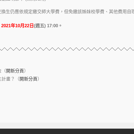
交換生仍應依規定繳交師大學費，但免繳該姊妹校學費、其他費用自
：
2021年10月22日
(週五) 17:00。
金（
開新分頁
）
生計畫？（
開新分頁
）