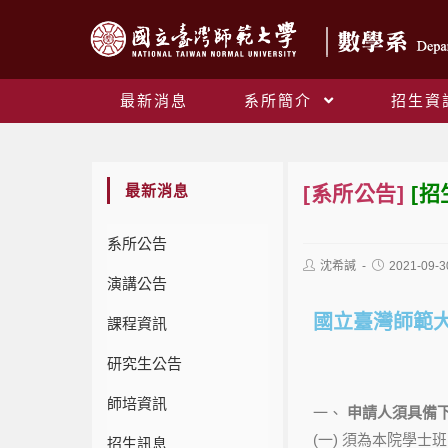
最新消息
系所簡介
招生資
最新消息
[系所公告]
[招
系所公告
沈希諴
2021-09-3
演講公告
國立臺灣師範大
課程資訊
研究生公告
師培資訊
一、
申請人須具備
(一) 須為本院學
招生訊息