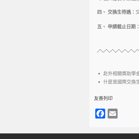
四、 交換生待遇：
五、 申請截止日期
赴外相關獎助學
什麼是國際交換
友善列印
F
E
a
m
c
ail