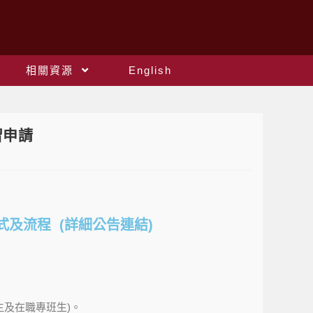
相關資源
English
習申請
式及流程 (
詳細公告連結
)
生及在職專班生)。