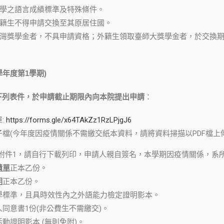
校入學之語言成績標準及特殊條件。
及外籍生不得申請交換至其原居住國。
取臺灣獎學金者，不具申請資格；外籍生領取臺師大獎學金者，於交換
1學年度第1學期)
下列表件，於申請截止期限內向本院提出申請
：
:
https://forms.gle/x64TAkZz1RzLPjgJ6
檔(今年度因疫情關係不需繳交紙本資料，請將資料掃描以PDF檔上傳
(附件1，請自行下載列印，申請人親自簽名，本學期因疫情關係，系
績單
正本乙份。
明
正本乙份。
學標準，且具時效性內之外語能力檢定證明影本。
同意書1份(非公費生不需繳交)。
動證明影本 (無則免附)。