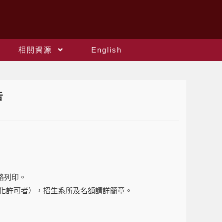
相關資源
English
告
網路列印。
化許可者），招生系所及名額請詳
簡章
。