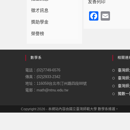
友善列印
徵才訊息
F
E
獎助學金
a
m
c
ail
榮譽榜
e
b
數學系
相關連
o
o
電話：(02)7749-6576
臺灣師大
傳真：(02)2933-2342
k
臺灣師
地址：116059台北市汀州路四段88號
臺灣師大
電郵：math@ntnu.edu.tw
獨數一閣
Copyright 2026 - 本網站內容由國立臺灣師範大學 數學系維護。