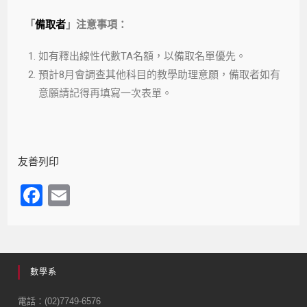
「
備取者
」注意事項：
如有釋出線性代數TA名額，以備取名單優先。
預計8月會調查其他科目的教學助理意願，備取者如有
意願請記得再填寫一次表單。
友善列印
F
E
a
m
c
ail
e
數學系
b
o
電話：(02)7749-6576