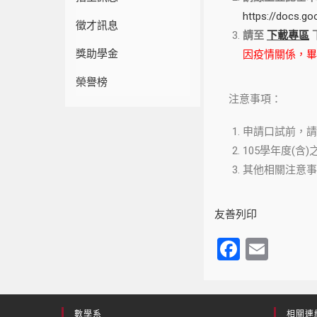
https://docs.
徵才訊息
請至
下載專區
獎助學金
因疫情關係，畢業
榮譽榜
注意事項：
申請口試前，請
105學年度(
其他相關注意事
友善列印
F
E
a
m
c
ail
數學系
相關連