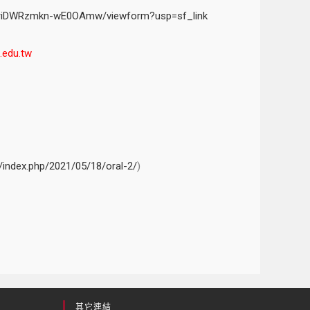
6QriDWRzmkn-wE0OAmw/viewform?usp=sf_link
u.tw
tw/index.php/2021/05/18/oral-2/
)
其它連結