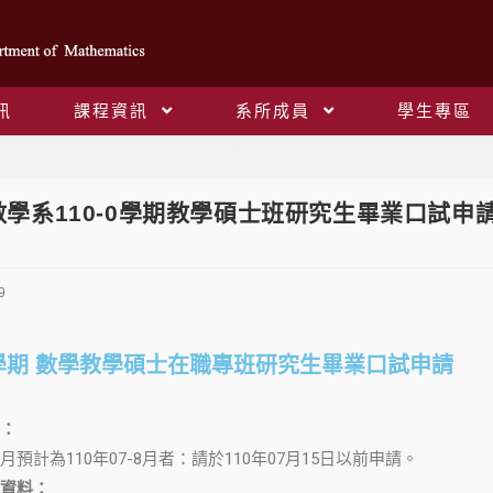
訊
課程資訊
系所成員
學生專區
Blog
數學系110-0學期教學碩士班研究生畢業口試申
9
-0學期 數學教學碩士在職專班研究生畢業口試申請
：
預計為110年07-8月者：請於110年07月15日以前申請。
資料
：