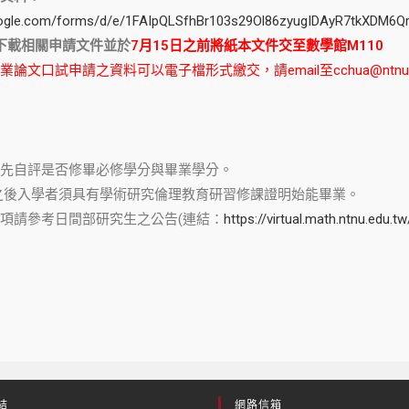
google.com/forms/d/e/1FAIpQLSfhBr103s29Ol86zyugIDAyR7tkXDM
下載相關申請文件並於
7月15日之前將紙本文件交至數學館M110
論文口試申請之資料可以電子檔形式繳交，請email至cchua@ntnu.ed
先自評是否修畢必修學分與畢業學分。
含)之後入學者須具有學術研究倫理教育研習修課證明始能畢業。
項請參考日間部研究生之公告(連結：
https://virtual.math.ntnu.edu.
結
網路信箱