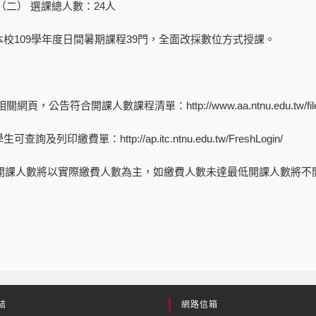
（二） 選課總人數：24人
校109學年度日間暑期課程39門，全面改採數位方式授課。
修相關網頁，公告符合開課人數課程清單：
http://www.aa.ntnu.edu.tw/f
學生可查詢及列印繳費單：
http://ap.itc.ntnu.edu.tw/FreshLogin/
， 開課人數將以實際繳費人數為主，如繳費人數未達最低開課人數將不
結
網路信箱