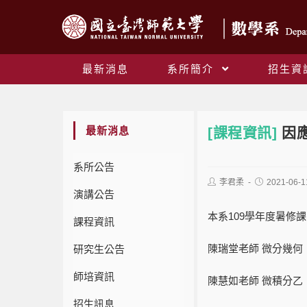
最新消息
系所簡介
招生資
最新消息
[課程資訊]
因
系所公告
李君柔
2021-06-1
演講公告
本系109學年度暑修
課程資訊
陳瑞堂老師 微分幾何
研究生公告
師培資訊
陳慧如老師 微積分乙
招生訊息