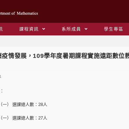
訊
課程資訊
系所成員
學生專區
Blog
應疫情發展，109學年度暑期課程實施遠距數位
1
課：
（一） 選課總人數：28人
（一） 選課總人數：27人