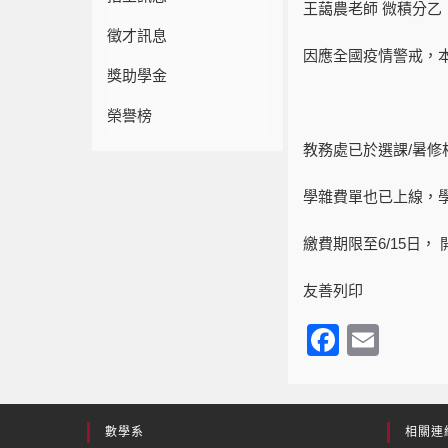
王藹農老師 微積分乙
徵才訊息
因應全國疫情警戒，本
獎助學金
榮譽榜
教務處已於選課/暑
學雜費單也已上線，
繳費期限至6/15日
友善列印
F
E
a
m
c
ail
e
數學系
相關連