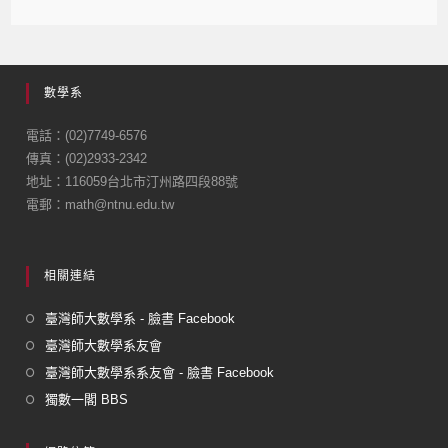
a
m
c
ail
e
數學系
b
o
電話：(02)7749-6576
傳真：(02)2933-2342
o
地址：116059台北市汀州路四段88號
k
電郵：math@ntnu.edu.tw
相關連結
臺灣師大數學系 - 臉書 Facebook
臺灣師大數學系友會
臺灣師大數學系系友會 - 臉書 Facebook
獨數一閣 BBS