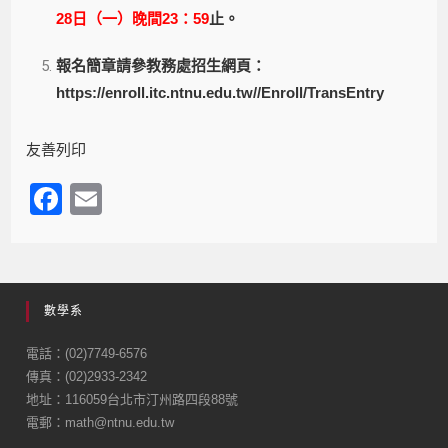
28日（一）晚間23：59
止。
報名簡章請參教務處招生網頁：
https://enroll.itc.ntnu.edu.tw//Enroll/TransEntry
友善列印
F
E
a
m
c
ail
e
數學系
b
o
電話：(02)7749-6576
傳真：(02)2933-2342
o
地址：116059台北市汀州路四段88號
k
電郵：math@ntnu.edu.tw