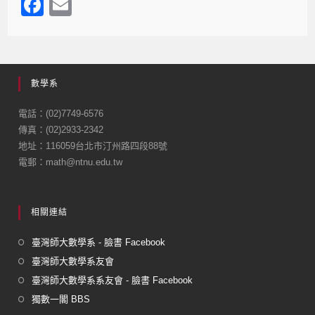
F
E
a
m
c
ail
e
數學系
b
o
電話：(02)7749-6576
傳真：(02)2933-2342
o
地址：116059台北市汀州路四段88號
k
電郵：math@ntnu.edu.tw
相關連結
臺灣師大數學系 - 臉書 Facebook
臺灣師大數學系友會
臺灣師大數學系系友會 - 臉書 Facebook
獨數一閣 BBS