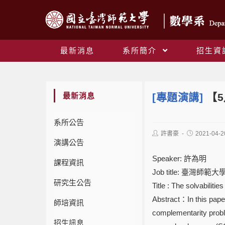
最新消息
系所簡介
招生資
最新消息
[專題演講]
【5
系所公告
許書豪
2021-04-2
演講公告
Speaker: 許為明
課程資訊
Job title: 臺灣師
研究生公告
Title : The solvabil
Abstract：In this paper
師培資訊
complementarity prob
招生訊息