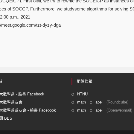
CQEiCP). First ofall, we try to rewrite the SOCEiCP as instances of
es of SOCCP. Furthermore, we studysome algorithms for solvin
2:00 p.m., 2021
://meet.google.com/tzt-dyzy-dga
結
網路信箱
數學系 - 臉書 Facebook
NTNU
大數學系友會
math
abel
(Roundcube)
數學系系友會 - 臉書 Facebook
math
abel
(Openwebmail)
 BBS