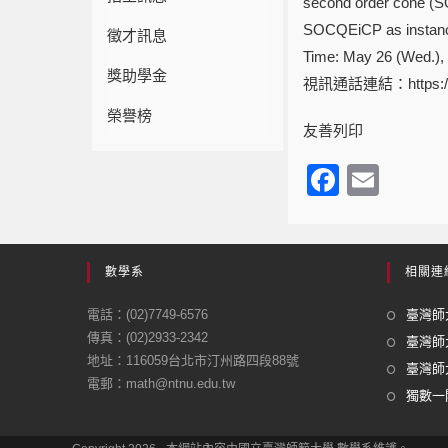
second order cone (SO
SOCQEiCP as instanc
徵才訊息
Time: May 26 (Wed.), 
獎助學金
視訊通話連結：
https
榮譽榜
友善列印
F
E
a
m
c
ail
e
數學系
相關連
b
電話：(02)7749-6576
臺灣師大
o
傳真：(02)2933-2342
臺灣師
地址：116059台北市汀州路四段88號
o
臺灣師大
電郵：math@ntnu.edu.tw
k
獨數一閣