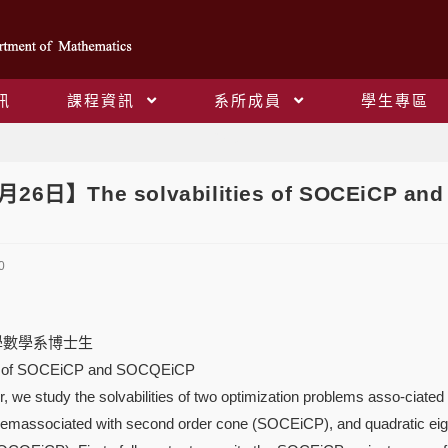
訊
課程資訊
系所成員
學生專區
Blog
月26日】The solvabilities of SOCEiCP an
0
範大學數學系博士生
ities of SOCEiCP and SOCQEiCP
, we study the solvabilities of two optimization problems asso-ciated
lemassociated with second order cone (SOCEiCP), and quadratic eig