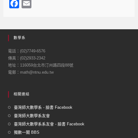
F
E
a
m
c
ail
e
數學系
b
o
電話：(02)7749-6576
傳真：(02)2933-2342
o
地址：116059台北市汀州路四段88號
k
電郵：math@ntnu.edu.tw
相關連結
臺灣師大數學系 - 臉書 Facebook
臺灣師大數學系友會
臺灣師大數學系系友會 - 臉書 Facebook
獨數一閣 BBS