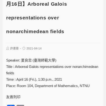
月16日】Arboreal Galois
representations over
nonarchimedean fields
許書豪
2021-04-14
Speaker: 夏良忠 (臺灣師範大學)
Title : Arboreal Galois representations over nonarchimedean
fields
Time : April 16 (Fri.), 1:30 p.m., 2021
Place: Room 104, Department of Mathematics, NTNU
友善列印