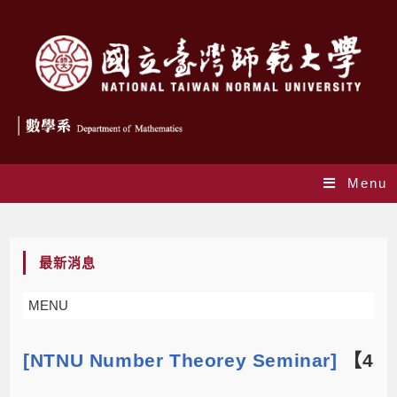
Menu
Blog
最新消息
MENU
[NTNU Number Theorey Seminar]
【4