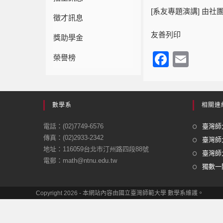
[系友專題演講] 由
徵才訊息
友善列印
獎助學金
F
E
榮譽榜
a
m
c
ail
e
數學系
相關連
b
電話：(02)7749-6576
臺灣師大
o
傳真：(02)2933-2342
臺灣師
地址：116059台北市汀州路四段88號
o
臺灣師大
電郵：math@ntnu.edu.tw
k
獨數一閣
Copyright 2026 - 本網站內容由國立臺灣師範大學 數學系維護。