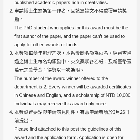
published academic papers rich in creativities.
申請博士生需為第一作者，且該篇論文不得重覆申請獎
勵。
The PhD student who applies for this award must be the
first author of the paper, and the paper can’t be used to
apply for other awards or funds.
本獎項每學年辦理乙次，本系獎勵名額為兩名。經審查通
過之博士生每名均頒發中、英文獎狀各乙紙，及新臺幣壹
萬元之獎學金；得獎以一次為限。
The number of the award winner offered to the
department is 2. Every winner will be awarded certificates
in Chinese and English, and a scholarship of NTD 10,000.
Individuals may receive this award only once.
本獎設置要點與申請表見附件，有意申請者請於3月26日
前提出。
Please find attached to this post the guidelines of this
award and the application form. Application is open for