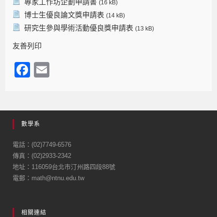
專家工作坊企劃申請書
(16 kB)
博士生優良論文獎申請表
(14 kB)
研究生參與學術活動優良獎申請表
(13 kB)
友善列印
F
E
a
m
c
ail
e
數學系
b
o
電話：(02)7749-6576
傳真：(02)2933-2342
o
地址：116059台北市汀州路四段88號
k
電郵：math@ntnu.edu.tw
相關連結