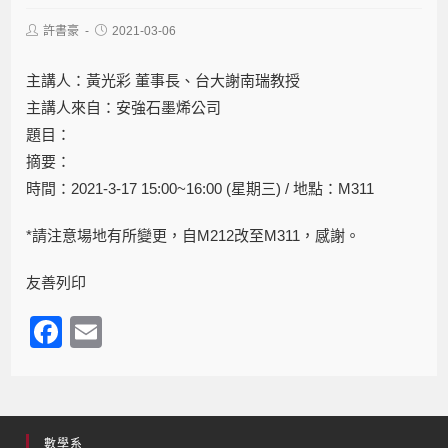
許書豪
2021-03-06
主講人：黃光彩 董事長、台大謝南瑞教授
主講人來自：安強石墨烯公司
題目：
摘要：
時間：2021-3-17 15:00~16:00 (星期三) / 地點：M311
*請注意場地有所變更，自M212改至M311，感謝。
友善列印
F
E
a
m
c
ail
e
數學系