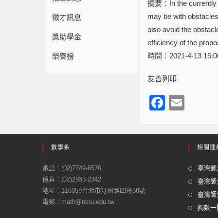
摘要：In the currently ag
may be with obstacles, 
徵才訊息
also avoid the obstacl
獎助學金
efficiency of the prop
時間：2021-4-13 15:
榮譽榜
友善列印
F
E
a
m
c
ail
e
數學系
相關連
b
電話：(02)7749-6576
臺灣師大
o
傳真：(02)2933-2342
臺灣師
地址：116059台北市汀州路四段88號
o
臺灣師大
電郵：math@ntnu.edu.tw
k
獨數一閣