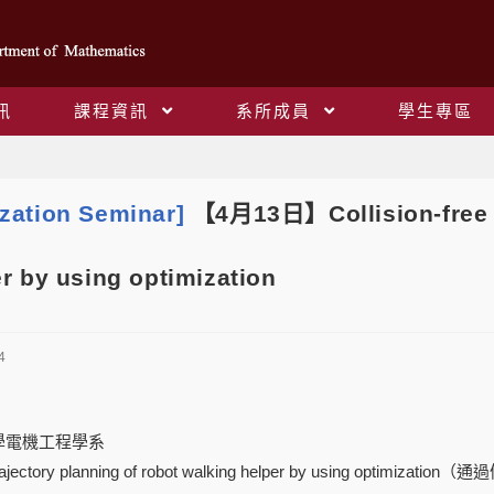
訊
課程資訊
系所成員
學生專區
Blog
zation Seminar]
【4月13日】Collision-free tr
r by using optimization
4
學電機工程學系
 trajectory planning of robot walking helper by using 