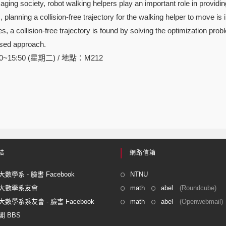
ing society, robot walking helpers play an important role in providing
planning a collision-free trajectory for the walking helper to move is 
es, a collision-free trajectory is found by solving the optimization pr
osed approach.
00~15:50 (星期二) / 地點：M212
結
網路信箱
數學系 - 臉書 Facebook
NTNU
大數學系友會
math
abel
(Roundcube)
數學系系友會 - 臉書 Facebook
math
abel
(Openwebmail)
 BBS