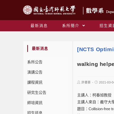
最新消息
系所簡介
招生資
最新消息
[NCTS Optimi
系所公告
walking helpe
演講公告
課程資訊
許書豪
2021-03-0
研究生公告
主講人：柯春旭教授
主講人來自：義守大
師培資訊
題目：Collision-free
招生訊息