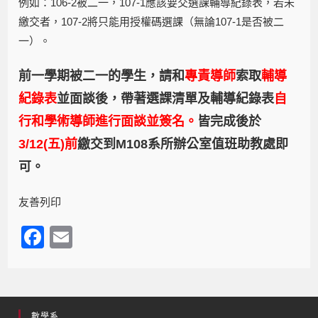
例如：106-2被二一，107-1應該要交選課輔導紀錄表，若未
繳交者，107-2將只能用授權碼選課（無論107-1是否被二
一）。
前一學期被二一的學生，請和
專責導師
索取
輔導
紀錄表
並面談後，帶著選課清單及輔導紀錄表
自
行和學術導師進行面談並簽名
。
皆完成後於
3/12(
五)前
繳交到M108系所辦公室值班助教處即
可。
友善列印
F
E
a
m
c
ail
e
數學系