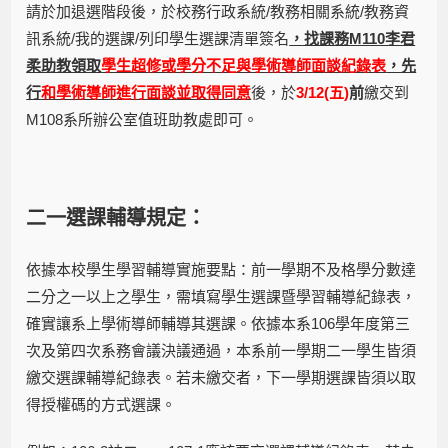
請於加退選階段後，於校務行政系統/教務相關系統/教務資
訊系統/我的選課/列印學生選課清單簽名
，找課務M110李君
柔助教領取
學生超修或學分不足與學術導師面談紀錄表
，先
行
和學術導師進行面談並取得同意
後，於
3/12(
五)
前
繳交到
M108系所辦公室值班助教處即可。
二一選課輔導規定：
依據本校學生學習輔導實施要點：前一學期不及格學分數達
二分之一以上之學生，需填寫學生選課暨學習輔導紀錄表，
確實讓系上學術導師輔導其選課。依據本系106學年度第三
次及第四次系務會議決議通過，本系前一學期二一學生皆須
繳交選課輔導紀錄表。若未繳交者，下一學期選課皆須以取
得授權碼的方式選課。