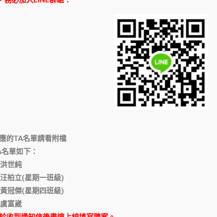
，務必加入LINE群組：
：
對應的TA名單請看附檔
A名單如下：
洪世純
汪柏立(星期一班級)
黃冠傑(星期四班級)
虞富崴