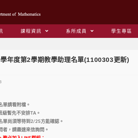
訊
課程資訊
系所成員
學生專區
Blog
9學年度第2學期教學助理名單(1100303更新)
3
名單請看附檔。
班級暫先不安排TA。
名單尚須等待到2/25方能確認。
疑問者，請盡速來信詢問。