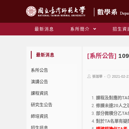
最新消息
系所簡介
招生資
最新消息
[系所公告]
10
系所公告
張珈華
2021-02-2
演講公告
課程資訊
課程及對應的TA
研究生公告
修課未達20人之
部分微積分乙TA
師培資訊
對於TA名單有
招生訊息