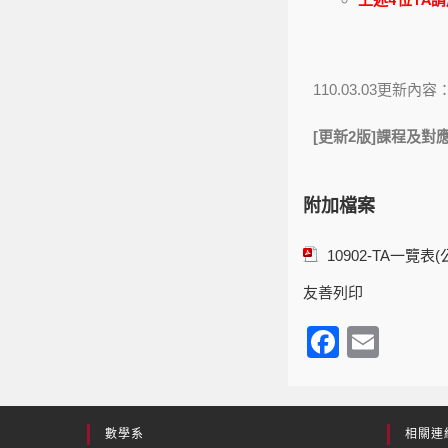
上述4位TA
110.03.03更新內容
[更新2版]課程及對
附加檔案
10902-TA一覽表(
友善列印
F
E
a
m
c
ail
e
數學系
相關連