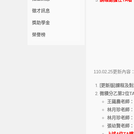
請確認擔任TA者
徵才訊息
獎助學金
榮譽榜
110.02.25更新內容
[更新版]課程及
微積分乙第2位T
王藹農老師：
林月珍老師：
林月珍老師：
張幼賢老師：