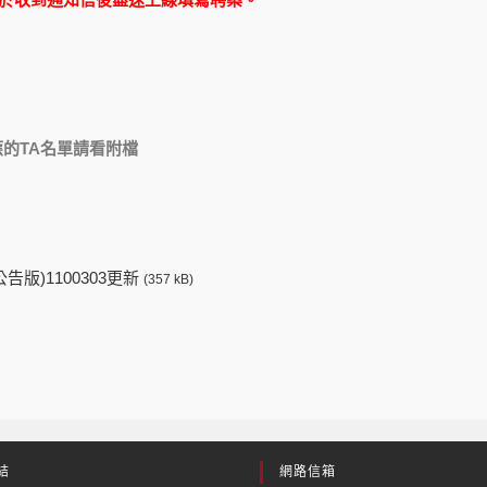
請於收到通知信後盡速上線填寫聘案。
：
應的TA名單請看附檔
公告版)1100303更新
(357 kB)
結
網路信箱