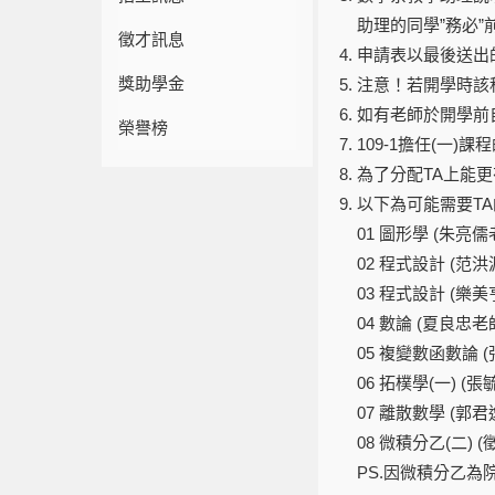
助理的同學”務必”
徵才訊息
申請表以最後送出
獎助學金
注意！若開學時該
如有老師於開學前
榮譽榜
109-1擔任(一)
為了分配TA上能
以下為可能需要T
01 圖形學 (朱亮儒
02 程式設計 (范洪
03 程式設計 (樂美
04 數論 (夏良忠老
05 複變數函數論 
06 拓樸學(一) (
07 離散數學 (郭君
08 微積分乙(二) (
PS.因微積分乙為