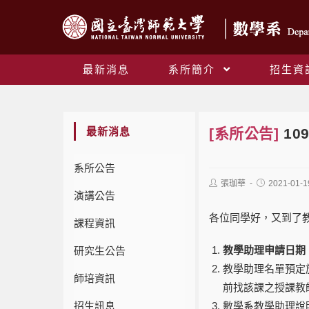
最新消息
系所簡介
招生資
最新消息
[系所公告]
1
系所公告
張珈華
2021-01-1
演講公告
各位同學好，又到了
課程資訊
教學助理申請日期：即日
研究生公告
教學助理名單預定於
師培資訊
前找該課之授課教
招生訊息
數學系教學助理說明會