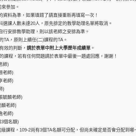
前來參加。
的資料為準，如果填錯了請直接重新再填寫一次！
科選課人數未達20人，原先排定的教學助理名單將取消。
自行安排教學助理，則以該老師之安排為準。
課程的TA，原則上續任(二)課程的TA。
更有效的判斷，
請於表單中附上大學歷年成績單
。
A的課程，若有任何問題請於表單中最後一題處回應，謝謝！
老師)
源老師)
亨老師)
師)
(張毓麟老師)
張毓麟老師)
逸老師)
徵3個名額)
院級課程，109-2尚有3個TA名額可分配，但尚未確定是否會分配到