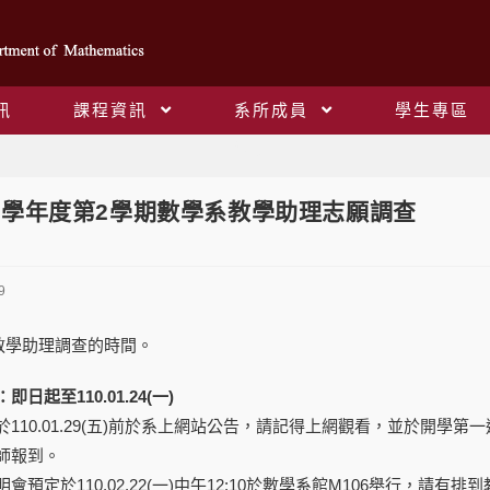
訊
課程資訊
系所成員
學生專區
Blog
09學年度第2學期數學系教學助理志願調查
9
教學助理調查的時間。
起至110.01.24(一)
110.01.29(五)前於系上網站公告，請記得上網觀看，並於開學第一
師報到。
預定於110.02.22(一)中午12:10於數學系館M106舉行，請有排