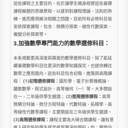
這些課程之主要目的，在於讓學生親身經歷這些基礎
課程解題的思維歷程，以達到對課程理論、法則的熟
練，進而應用解決相關之問題。目前所有必修科目皆
安排探索課程，包含：微積分探索、線性代數探索、
複變分析探索等。
3.
加強數學專門能力的數學選修科目：
本系規劃更具深度與廣度的數學選修科目，除了能延
續基礎數學科目往更深的數學知識探究，也提供轉往
數學之應用面向。這些科目包含初階、進階與高階課
程：
(1)初階選修課程：
圖形學、電子計算機概論、
離散數學、程式設計、高等幾何（一）等，大多開設
在一、二年級供學生選讀；
(2)進階選修課程：
高等
微積分特論、微分方程特論，代數特論、拓樸學、高
等線性代數等課程，主要開設在三年級供學生選讀。
(3)高階選修課程：
課程主要為大碩合開課程，讓有意
進入研究所的學生提早修習更深的學科，如：實變分